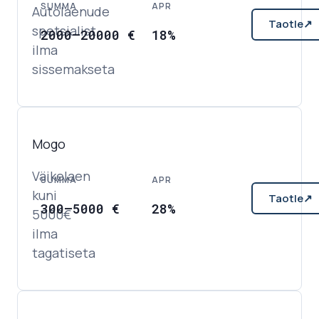
SUMMA
APR
Autolaenude
Taotle
↗
spetsialist
2000
–
20000
€
18%
ilma
sissemakseta
Mogo
Väikelaen
SUMMA
APR
kuni
Taotle
↗
300
–
5000
€
28%
5000€
ilma
tagatiseta