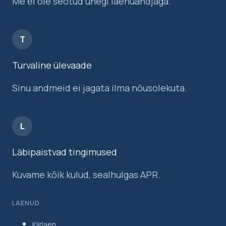
Me ei ole seotud ühegi laenuandjaga.
T
Turvaline ülevaade
Sinu andmeid ei jagata ilma nõusolekuta.
L
Läbipaistvad tingimused
Kuvame kõik kulud, sealhulgas APR.
LAENUD
Kiirlaen