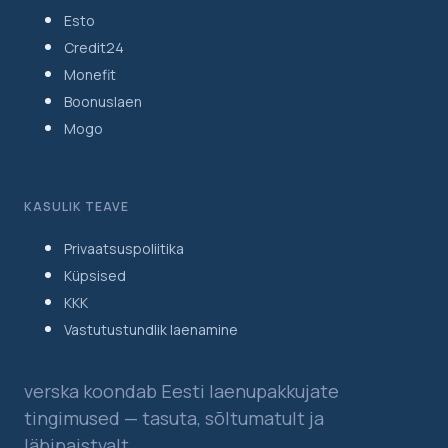
Esto
Credit24
Monefit
Boonuslaen
Mogo
KASULIK TEAVE
Privaatsuspoliitika
Küpsised
KKK
Vastutustundlik laenamine
verska koondab Eesti laenupakkujate
tingimused — tasuta, sõltumatult ja
läbipaistvalt.