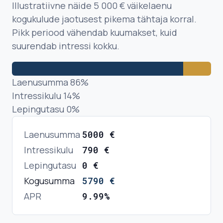
Illustratiivne näide 5 000 € väikelaenu
kogukulude jaotusest pikema tähtaja korral.
Pikk periood vähendab kuumakset, kuid
suurendab intressi kokku.
Laenusumma
86
%
Intressikulu
14
%
Lepingutasu
0
%
Laenusumma
5000
€
Intressikulu
790
€
Lepingutasu
0
€
Kogusumma
5790
€
APR
9.99%