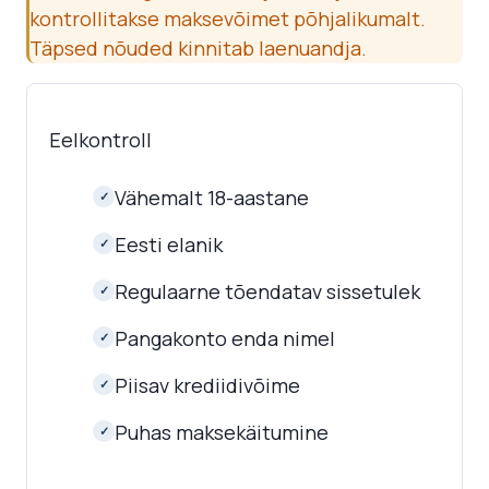
kontrollitakse maksevõimet põhjalikumalt.
Täpsed nõuded kinnitab laenuandja.
Eelkontroll
Vähemalt 18-aastane
✓
Eesti elanik
✓
Regulaarne tõendatav sissetulek
✓
Pangakonto enda nimel
✓
Piisav krediidivõime
✓
Puhas maksekäitumine
✓