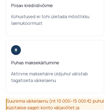
Piisav krediidivõime
Kohustused ei tohi ületada mõistlikku
laenukoormust
M
Puhas maksekäitumine
Aktiivne maksehäire üldjuhul välistab
tagatiseta väikelaenu
Suurema väikelaenu (nt 10 000–15 000 €) puhul
küsitakse sageli konto väljavõtet ja