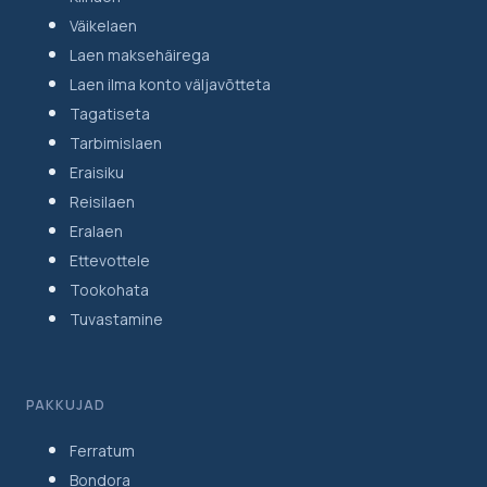
Väikelaen
Laen maksehäirega
Laen ilma konto väljavõtteta
Tagatiseta
Tarbimislaen
Eraisiku
Reisilaen
Eralaen
Ettevottele
Tookohata
Tuvastamine
PAKKUJAD
Ferratum
Bondora