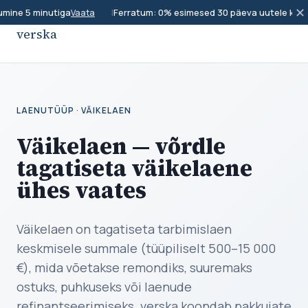
✕
mine 5 minutiga
|
Ferratum: 0% esimesed 30 päeva uutele klient
Vaata
verska
LAENUTÜÜP · VÄIKELAEN
Väikelaen — võrdle
tagatiseta väikelaene
ühes vaates
Väikelaen on tagatiseta tarbimislaen
keskmisele summale (tüüpiliselt 500–15 000
€), mida võetakse remondiks, suuremaks
ostuks, puhkuseks või laenude
refinantseerimiseks. verska koondab pakkujate