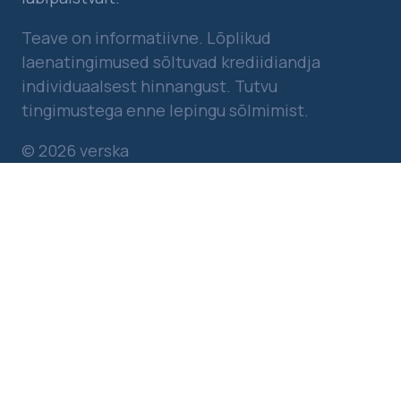
Teave on informatiivne. Lõplikud
laenatingimused sõltuvad krediidiandja
individuaalsest hinnangust. Tutvu
tingimustega enne lepingu sõlmimist.
© 2026 verska