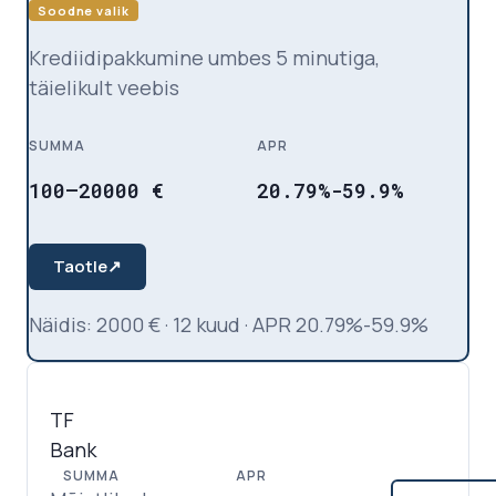
Soodne valik
Krediidipakkumine umbes 5 minutiga,
täielikult veebis
SUMMA
APR
100
–
20000
€
20.79%-59.9%
Taotle
↗
Näidis
:
2000
€
·
12
kuud
·
APR
20.79%-59.9%
TF
Bank
SUMMA
APR