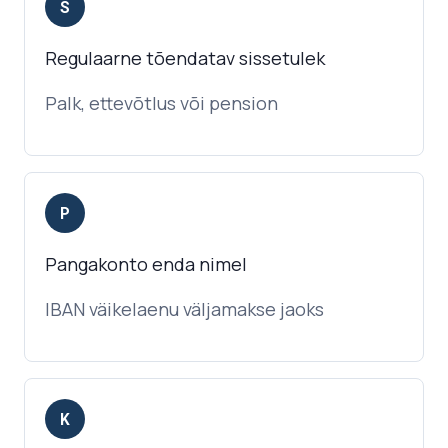
S
Regulaarne tõendatav sissetulek
Palk, ettevõtlus või pension
P
Pangakonto enda nimel
IBAN väikelaenu väljamakse jaoks
K