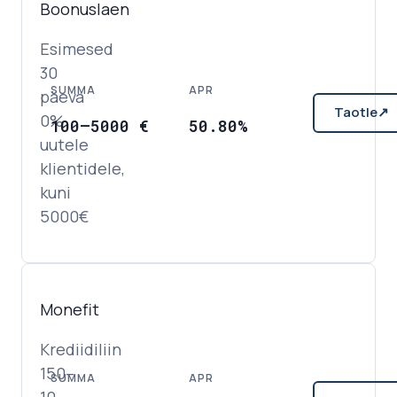
Boonuslaen
Esimesed
30
SUMMA
APR
päeva
Taotle
↗
0%
100
–
5000
€
50.80%
uutele
klientidele,
kuni
5000€
Monefit
Krediidiliin
150–
SUMMA
APR
10