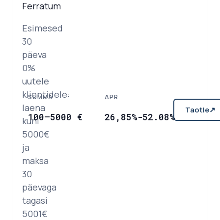
Ferratum
Esimesed
30
päeva
0%
uutele
klientidele:
SUMMA
APR
laena
Taotle
↗
100
–
5000
€
26,85%-52.08%
kuni
5000€
ja
maksa
30
päevaga
tagasi
5001€