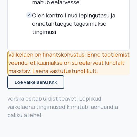
mahub eelarvesse
Olen kontrollinud lepingutasu ja
✓
ennetähtaegse tagasimakse
tingimusi
Väikelaen on finantskohustus. Enne taotlemist
veendu, et kuumakse on su eelarvest kindlalt
makstav. Laena vastutustundlikult.
Loe väikelaenu KKK
verska esitab üldist teavet. Lõplikud
väikelaenu tingimused kinnitab laenuandja
pakkuja lehel.