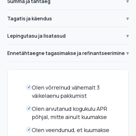
Summa ja tähtaeg
▾
Tagatis ja käendus
▾
Lepingutasu ja lisatasud
▾
Ennetähtaegne tagasimakse ja refinantseerimine
▾
Olen võrrelnud vähemalt 3
✓
väikelaenu pakkumist
Olen arvutanud kogukulu APR
✓
põhjal, mitte ainult kuumakse
Olen veendunud, et kuumakse
✓