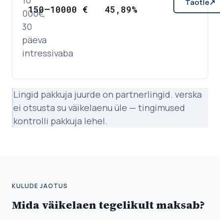
Taotle
↗
150
–
10000
€
45,89%
000€,
30
päeva
intressivaba
Lingid pakkuja juurde on partnerlingid. verska
ei otsusta su väikelaenu üle — tingimused
kontrolli pakkuja lehel.
KULUDE JAOTUS
Mida väikelaen tegelikult maksab?