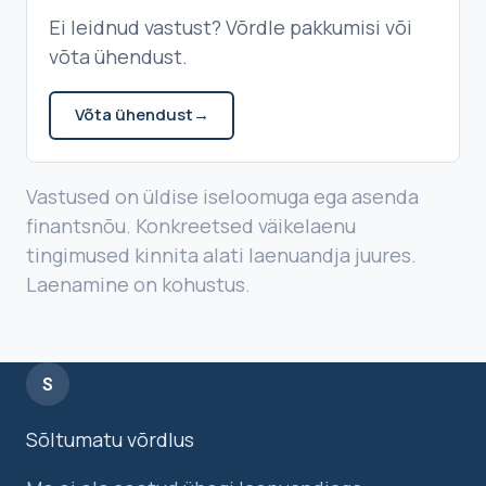
Ei leidnud vastust? Võrdle pakkumisi või
võta ühendust.
Võta ühendust
→
Vastused on üldise iseloomuga ega asenda
finantsnõu. Konkreetsed väikelaenu
tingimused kinnita alati laenuandja juures.
Laenamine on kohustus.
S
Sõltumatu võrdlus