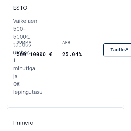
ESTO
Väikelaen
500–
5000€,
SUMMA
APR
taotlus
Taotle
↗
umbes
500
–
10000
€
25.04%
1
minutiga
ja
0€
lepingutasu
Primero