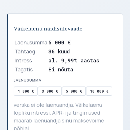
Väikelaenu näidisülevaade
Laenusumma
5 000 €
Tähtaeg
36 kuud
Intress
al. 9,99% aastas
Tagatis
Ei nõuta
LAENUSUMMA
1 000 €
3 000 €
5 000 €
10 000 €
verska ei ole laenuandja. Väikelaenu
lõpliku intressi, APR-i ja tingimused
määrab laenuandja sinu maksevõime
põhjal.