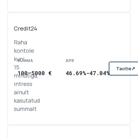
Credit24
Raha
kontole
kuni
SUMMA
APR
15
Taotle
↗
100
–
5000
€
46.69%-47.04%
minutiga,
intress
ainult
kasutatud
summalt