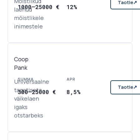
Mõistlikud
Taotle
↗
1000
–
25000
€
12%
laenud
mõistlikele
inimestele
Coop
Pank
SUMMA
APR
Universaalne
Taotle
↗
tagatiseta
300
–
25000
€
8,5%
väikelaen
igaks
otstarbeks