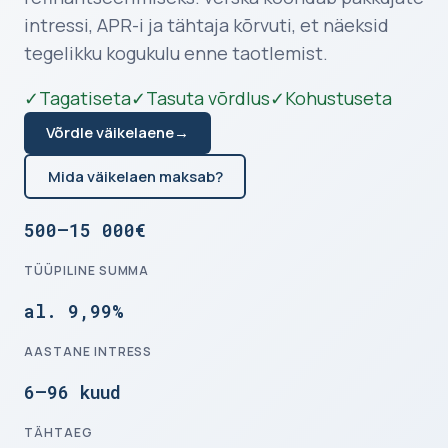
intressi, APR-i ja tähtaja kõrvuti, et näeksid
tegelikku kogukulu enne taotlemist.
✓
Tagatiseta
✓
Tasuta võrdlus
✓
Kohustuseta
Võrdle väikelaene
→
Mida väikelaen maksab?
500–15 000€
TÜÜPILINE SUMMA
al. 9,99%
AASTANE INTRESS
6–96 kuud
TÄHTAEG