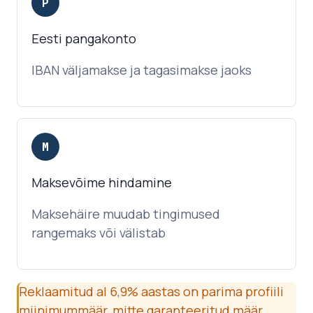
P
Eesti pangakonto
IBAN väljamakse ja tagasimakse jaoks
M
Maksevõime hindamine
Maksehäire muudab tingimused
rangemaks või välistab
Reklaamitud al 6,9% aastas on parima profiili
miinimummäär, mitte garanteeritud määr.