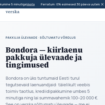
✕
kumine 5 minutiga
|
Ferratum: 0% esimesed 30 päeva uutele klie
Vaata
verska
PAKKUJA ÜLEVAADE · SÕLTUMATU VÕRDLUS
Bondora — kiirlaenu
pakkuja ülevaade ja
tingimused
Bondora on üks tuntumaid Eesti turul
tegutsevaid laenuandjaid: täielikult veebis
toimiv taotlus, krediidipakkumine umbes 5
minutiga ning lai summavahemik 100–20 000 €.
See on verska sõltumatu ülevaade — me ei