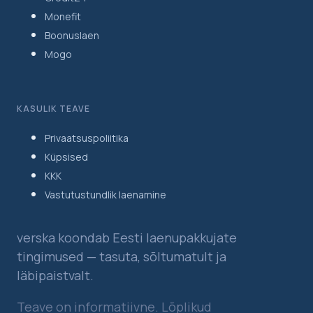
Monefit
Boonuslaen
Mogo
KASULIK TEAVE
Privaatsuspoliitika
Küpsised
KKK
Vastutustundlik laenamine
verska koondab Eesti laenupakkujate
tingimused — tasuta, sõltumatult ja
läbipaistvalt.
Teave on informatiivne. Lõplikud