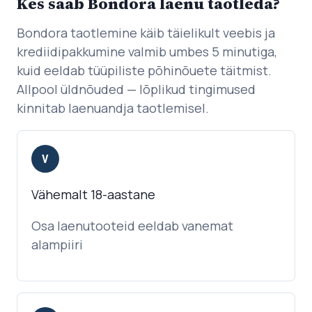
Kes saab Bondora laenu taotleda?
Bondora taotlemine käib täielikult veebis ja
krediidipakkumine valmib umbes 5 minutiga,
kuid eeldab tüüpiliste põhinõuete täitmist.
Allpool üldnõuded — lõplikud tingimused
kinnitab laenuandja taotlemisel.
V
Vähemalt 18-aastane
Osa laenutooteid eeldab vanemat
alampiiri