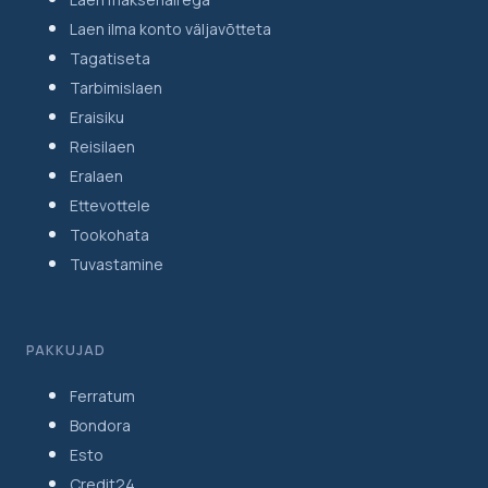
Laen ilma konto väljavõtteta
Tagatiseta
Tarbimislaen
Eraisiku
Reisilaen
Eralaen
Ettevottele
Tookohata
Tuvastamine
PAKKUJAD
Ferratum
Bondora
Esto
Credit24