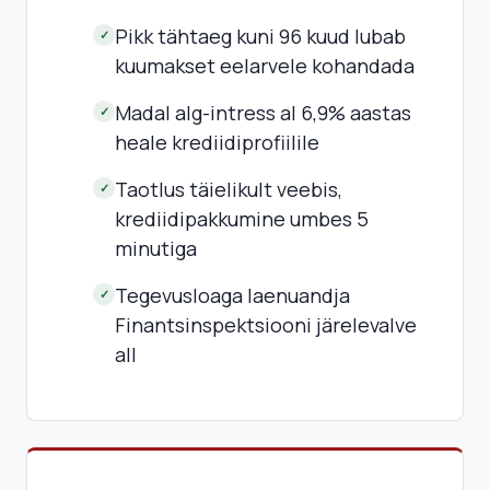
Pikk tähtaeg kuni 96 kuud lubab
✓
kuumakset eelarvele kohandada
Madal alg-intress al 6,9% aastas
✓
heale krediidiprofiilile
Taotlus täielikult veebis,
✓
krediidipakkumine umbes 5
minutiga
Tegevusloaga laenuandja
✓
Finantsinspektsiooni järelevalve
all