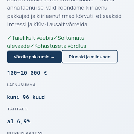
anna laenu ise, vaid koondame kiirlaenu
pakkujad ja kiirlaenufirmad kõrvuti, et saaksid
intressi ja KKM-i ausalt võrrelda.
✓
Täielikult veebis
✓
Sõltumatu
ülevaade
✓
Kohustuseta võrdlus
Võrdle pakkumisi
→
Plussid ja miinused
100–20 000 €
LAENUSUMMA
kuni 96 kuud
TÄHTAEG
al 6,9%
INTRESS AASTAS