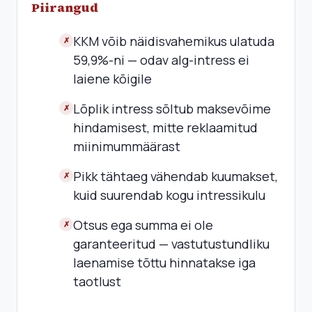
Piirangud
KKM võib näidisvahemikus ulatuda
✗
59,9%-ni — odav alg-intress ei
laiene kõigile
Lõplik intress sõltub maksevõime
✗
hindamisest, mitte reklaamitud
miinimummäärast
Pikk tähtaeg vähendab kuumakset,
✗
kuid suurendab kogu intressikulu
Otsus ega summa ei ole
✗
garanteeritud — vastutustundliku
laenamise tõttu hinnatakse iga
taotlust