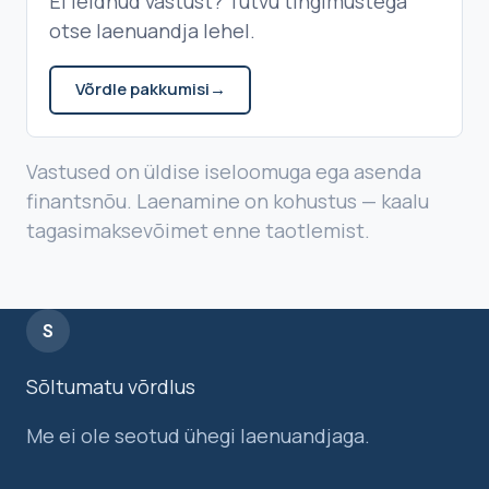
Ei leidnud vastust? Tutvu tingimustega
otse laenuandja lehel.
Võrdle pakkumisi
→
Vastused on üldise iseloomuga ega asenda
finantsnõu. Laenamine on kohustus — kaalu
tagasimaksevõimet enne taotlemist.
S
Sõltumatu võrdlus
Me ei ole seotud ühegi laenuandjaga.