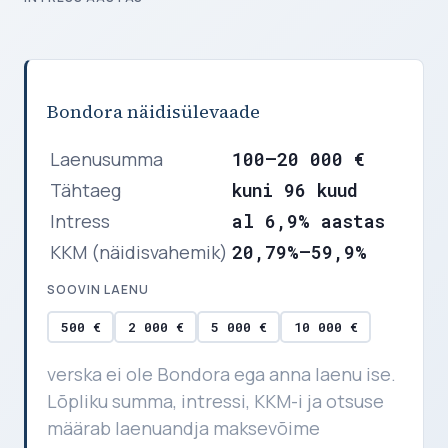
Bondora näidisülevaade
Laenusumma
100–20 000 €
Tähtaeg
kuni 96 kuud
Intress
al 6,9% aastas
KKM (näidisvahemik)
20,79%–59,9%
SOOVIN LAENU
500 €
2 000 €
5 000 €
10 000 €
verska ei ole Bondora ega anna laenu ise.
Lõpliku summa, intressi, KKM-i ja otsuse
määrab laenuandja maksevõime