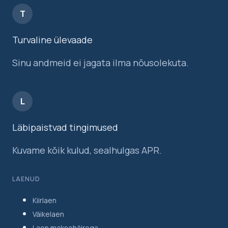
T
Turvaline ülevaade
Sinu andmeid ei jagata ilma nõusolekuta.
L
Läbipaistvad tingimused
Kuvame kõik kulud, sealhulgas APR.
LAENUD
Kiirlaen
Väikelaen
Laen maksehäirega